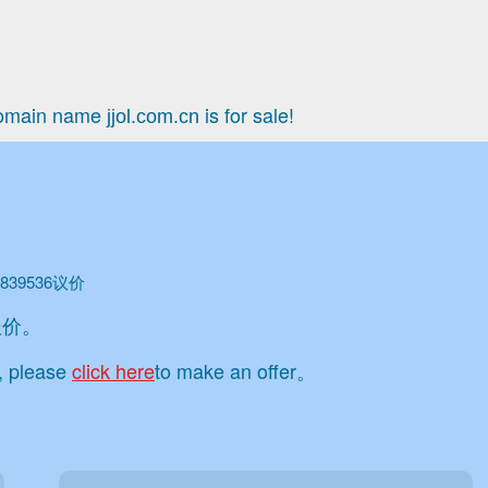
main name
is for sale!
jjol.com.cn
39536议价
报价。
e, please
click here
to make an offer。